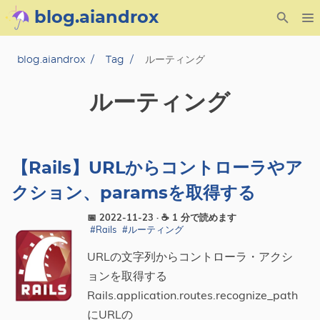
blog.aiandrox
About
blog.aiandrox
Tag
ルーティング
Archive
ルーティング
Posts
Category
【Rails】URLからコントローラやア
クション、paramsを取得する
Tag
📅 2022-11-23
· ☕ 1 分で読めます
#Rails
#ルーティング
Series
URLの文字列からコントローラ・アクシ
ョンを取得する
Rails.application.routes.recognize_path
にURLの