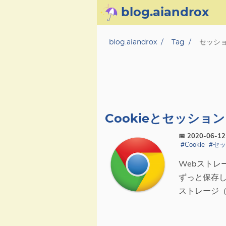
blog.aiandrox
About
blog.aiandrox
Tag
セッシ
Archive
Posts
Category
Cookieとセッショ
📅 2020-06-1
Tag
#Cookie
#セ
Webストレ
Series
ずっと保存し
ストレージ