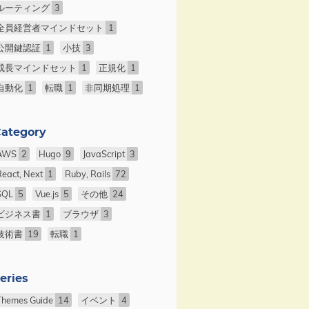
ルーティング
3
全員経営者マインドセット
1
公開鍵認証
1
小技
3
成長マインドセット
1
正規化
1
自動化
1
転職
1
非同期処理
1
ategory
AWS
2
Hugo
9
JavaScript
3
React, Next
1
Ruby, Rails
72
SQL
5
Vue.js
5
その他
24
ビジネス書
1
ブラウザ
3
技術書
19
転職
1
eries
Themes Guide
14
イベント
4