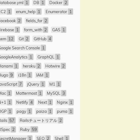
database.yml
1
DB
1
Docker
2
EC2
1
enum_help
1
Enumerator
1
Facebook
2
fields_for
2
Firebase
1
form_with
2
GAS
1
gem
12
Git
2
GitHub
4
Google Search Console
1
GoogleAnalytics
1
GraphQL
1
Hanami
1
heroku
2
Hotwire
2
Hugo
9
i18n
1
IAM
1
JavaScript
7
jQuery
1
M1
1
Mac
1
Mattermost
1
MySQL
3
N+1
1
Netlify
4
Next
1
Nginx
1
OGP
1
pagy
1
paiza
1
puma
1
Rails
57
Railsチュートリアル
2
RSpec
2
Ruby
59
SecretManager
1
SEO
2
Shell
1