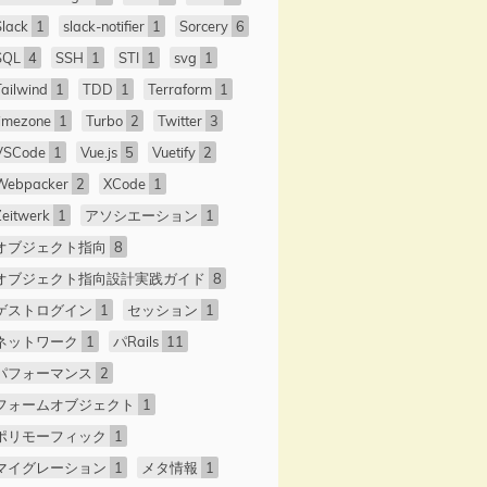
Slack
1
slack-notifier
1
Sorcery
6
SQL
4
SSH
1
STI
1
svg
1
Tailwind
1
TDD
1
Terraform
1
timezone
1
Turbo
2
Twitter
3
VSCode
1
Vue.js
5
Vuetify
2
Webpacker
2
XCode
1
Zeitwerk
1
アソシエーション
1
オブジェクト指向
8
オブジェクト指向設計実践ガイド
8
ゲストログイン
1
セッション
1
ネットワーク
1
パRails
11
パフォーマンス
2
フォームオブジェクト
1
ポリモーフィック
1
マイグレーション
1
メタ情報
1