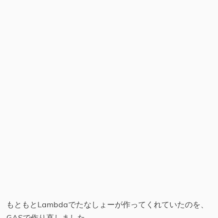
もともとLambdaでたなしょーが作ってくれていたのを、
GASで作り直しました。