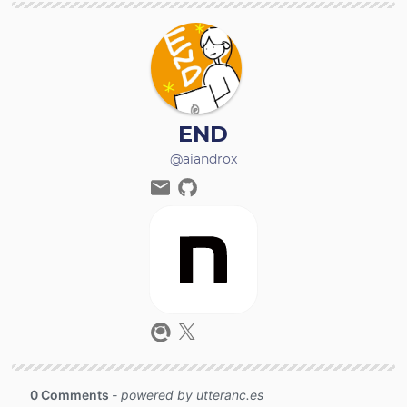
END
@aiandrox