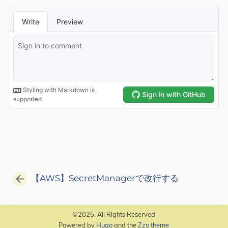
【AWS】SecretManagerで改行する
©2025, All Rights Reserved
Powered by
Hugo
and the
Zzo theme