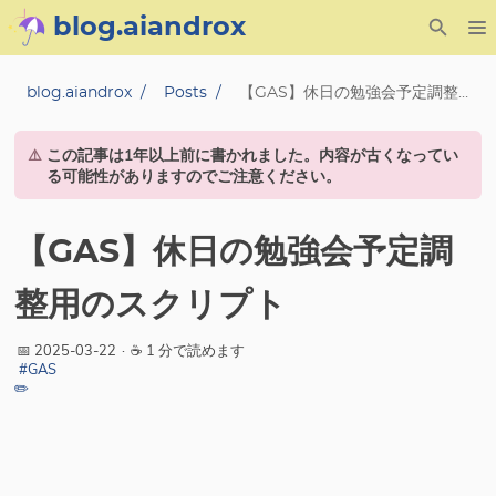
blog.aiandrox
About
blog.aiandrox
Posts
【GAS】休日の勉強会予定調整用のスクリプト
Archive
⚠️
この記事は1年以上前に書かれました。内容が古くなってい
る可能性がありますのでご注意ください。
Posts
【GAS】休日の勉強会予定調
Category
整用のスクリプト
Tag
📅 2025-03-22
·
☕ 1 分で読めます
Series
#GAS
✏️