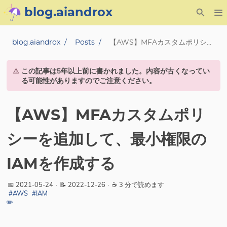
blog.aiandrox
About
blog.aiandrox
Posts
【AWS】MFAカスタムポリシーを追加して、最小権限のIAMを作成する
Archive
⚠️
この記事は5年以上前に書かれました。内容が古くなってい
る可能性がありますのでご注意ください。
Posts
【AWS】MFAカスタムポリ
Category
シーを追加して、最小権限の
Tag
IAMを作成する
Series
📅 2021-05-24
·
📝 2022-12-26
·
☕ 3 分で読めます
#AWS
#IAM
✏️