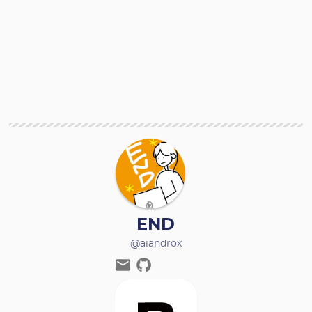
END
@aiandrox