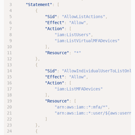
"Statement"
:
[
{
"Sid"
:
"AllowListActions"
,
"Effect"
:
"Allow"
,
"Action"
:
[
"iam:ListUsers"
,
"iam:ListVirtualMFADevices"
],
"Resource"
:
"*"
},
{
"Sid"
:
"AllowIndividualUserToListOnly
"Effect"
:
"Allow"
,
"Action"
:
[
"iam:ListMFADevices"
],
"Resource"
:
[
"arn:aws:iam::*:mfa/*"
,
"arn:aws:iam::*:user/${aws:userna
]
},
{