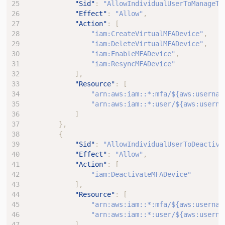
"Sid"
:
"AllowIndividualUserToManageTh
"Effect"
:
"Allow"
,
"Action"
:
[
"iam:CreateVirtualMFADevice"
,
"iam:DeleteVirtualMFADevice"
,
"iam:EnableMFADevice"
,
"iam:ResyncMFADevice"
],
"Resource"
:
[
"arn:aws:iam::*:mfa/${aws:usernam
"arn:aws:iam::*:user/${aws:userna
]
},
{
"Sid"
:
"AllowIndividualUserToDeactiva
"Effect"
:
"Allow"
,
"Action"
:
[
"iam:DeactivateMFADevice"
],
"Resource"
:
[
"arn:aws:iam::*:mfa/${aws:usernam
"arn:aws:iam::*:user/${aws:userna
],