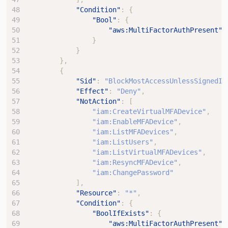
"Condition"
:
{
"Bool"
:
{
"aws:MultiFactorAuthPresent"
:
}
}
},
{
"Sid"
:
"BlockMostAccessUnlessSignedIn
"Effect"
:
"Deny"
,
"NotAction"
:
[
"iam:CreateVirtualMFADevice"
,
"iam:EnableMFADevice"
,
"iam:ListMFADevices"
,
"iam:ListUsers"
,
"iam:ListVirtualMFADevices"
,
"iam:ResyncMFADevice"
,
"iam:ChangePassword"
],
"Resource"
:
"*"
,
"Condition"
:
{
"BoolIfExists"
:
{
"aws:MultiFactorAuthPresent"
: