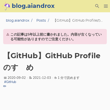
blog.aiandrox
About
blog.aiandrox
Posts
【GitHub】GitHub Profileのすゝめ
Archive
⚠️
この記事は5年以上前に書かれました。内容が古くなってい
る可能性がありますのでご注意ください。
Posts
【GitHub】GitHub Profile
Category
のすゝめ
Tag
📅 2020-09-02
·
📝 2021-12-03
·
☕ 1 分で読めます
Series
#GitHub
✏️