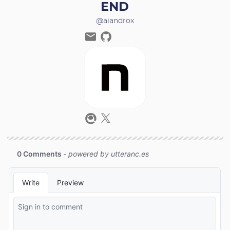
END
@aiandrox