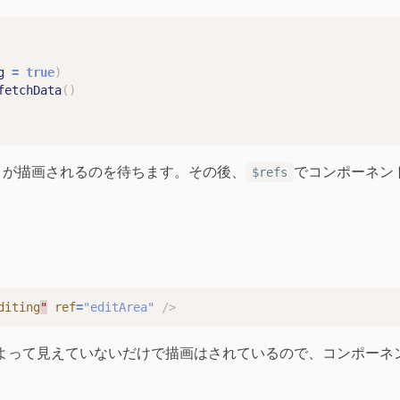
g
=
true
)
fetchData
()
トが描画されるのを待ちます。その後、
でコンポーネン
$refs
diting
"
ref
=
"editArea"
/>
よって見えていないだけで描画はされているので、コンポーネ