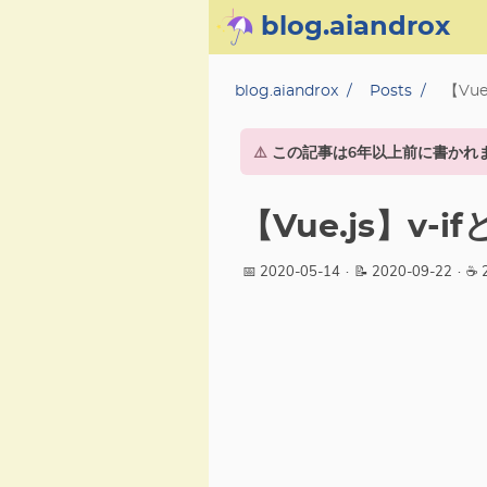
blog.aiandrox
About
blog.aiandrox
Posts
【Vue
Archive
⚠️
この記事は6年以上前に書かれ
Posts
【Vue.js】v-i
Category
📅 2020-05-14
·
📝 2020-09-22
·
☕
Tag
Series