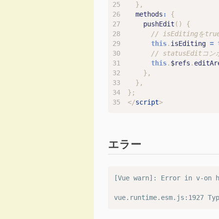
},
methods
:
{
pushEdit
()
{
this
.
isEditing
=
this
.
$refs
.
editAr
},
},
};
</
script
>
エラー
[Vue warn]: Error in v-on h