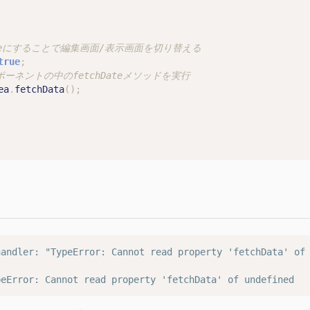
true
;
ea
.
fetchData
();
andler: "TypeError: Cannot read property 'fetchData' of 