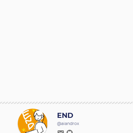
END
@aiandrox