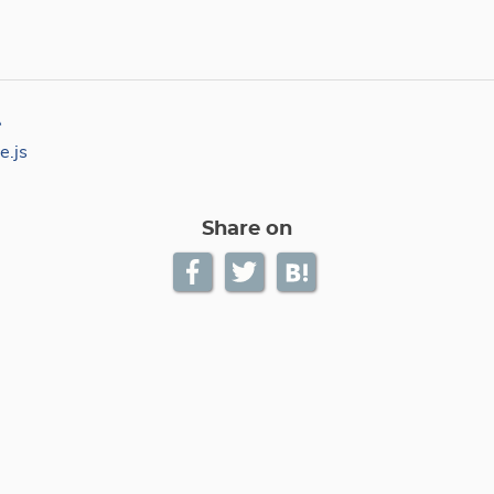
い
.js
Share on