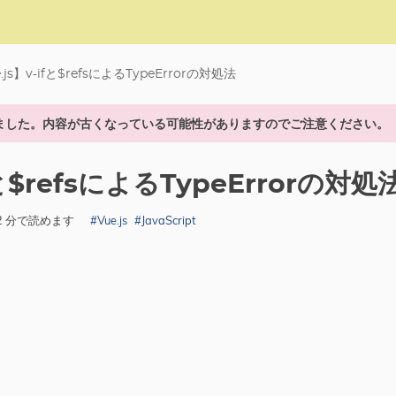
.js】v-ifと$refsによるTypeErrorの対処法
ました。内容が古くなっている可能性がありますのでご注意ください。
fと$refsによるTypeErrorの対処
 2 分で読めます
#Vue.js
#JavaScript