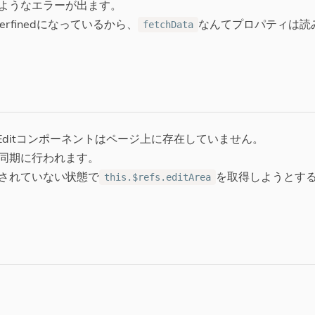
ようなエラーが出ます。
derfinedになっているから、
なんてプロパティは読
fetchData
usEditコンポーネントはページ上に存在していません。
同期に行われます。
されていない状態で
を取得しようとするの
this.$refs.editArea