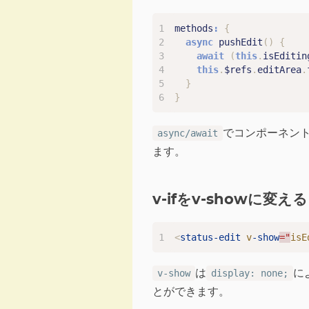
methods
:
{
async
pushEdit
()
{
await
(
this
.
isEditin
this
.
$refs
.
editArea
.
}
}
でコンポーネン
async/await
ます。
v-ifをv-showに変える
<
status-edit
v
-show
="
isE
は
に
v-show
display: none;
とができます。