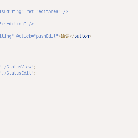
iting" @click="pushEdit"
>
編集
</
button
>
"./StatusView"
;
"./StatusEdit"
;