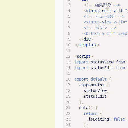
<!--
編集部分
-->
<
status-edit
v-if
    <button v-if="!isEd
</
div
>
</
template
>
<
script
>
import
statusView
from
import
statusEdit
from
export
default
{
components
:
{
statusView
,
statusEdit
,
},
data
()
{
return
{
isEditing
:
false
,
};