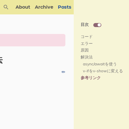
About
Archive
Posts
目次
コード
エラー
原因
解決法
法
async/awaitを使う
v-ifをv-showに変える
✏️
参考リンク