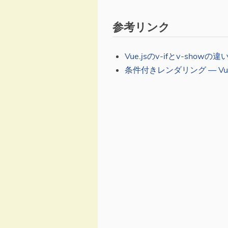
参考リンク
Vue.jsのv-ifとv-showの違
条件付きレンダリング — Vue